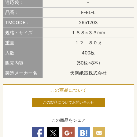
適応袋：
－
品番：
F-EL-L
TMCODE：
2651203
規格・サイズ
１８８×３３mm
重量
１２．８０ｇ
入数
400枚
販売内容
(50枚×8本)
製造メーカー名
天満紙器株式会社
この商品について
この製品についてお問い合わせ
この商品をシェア