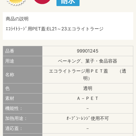
商品の説明
ｴｺﾗｲﾄﾗｰｼﾞ用PET蓋:EL21～23エコライトラージ
品番
99901245
用途
ベーキング、菓子・食品容器
エコライトラージ用ＰＥＴ蓋 （透
名称
明）
色
透明
素材
Ａ－ＰＥＴ
機能性：
－
加熱用途：
ｵｰﾌﾞﾝ･ﾚﾝｼﾞ使用不可
適応蓋：
－