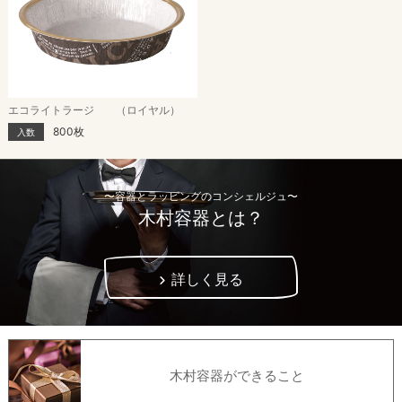
エコライトラージ （ロイヤル）
800枚
入数
〜容器とラッピングのコンシェルジュ〜
木村容器とは？
詳しく見る
木村容器ができること