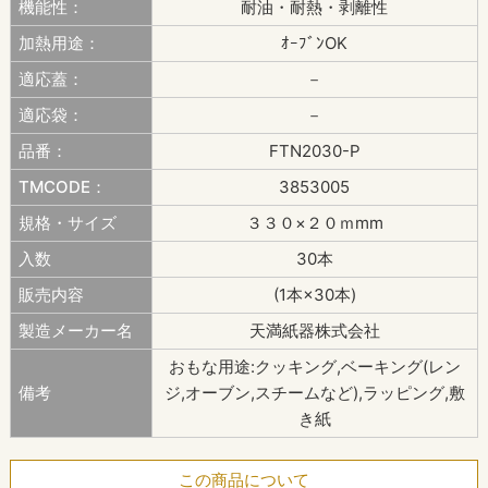
機能性：
耐油・耐熱・剥離性
加熱用途：
ｵｰﾌﾞﾝOK
適応蓋：
－
適応袋：
－
品番：
FTN2030-P
TMCODE：
3853005
規格・サイズ
３３０×２０ｍmm
入数
30本
販売内容
(1本×30本)
製造メーカー名
天満紙器株式会社
おもな用途:クッキング,ベーキング(レン
備考
ジ,オーブン,スチームなど),ラッピング,敷
き紙
この商品について