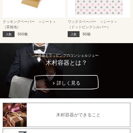
クッキングペーパー ＜シート＞
ワックスペーパー ＜シート＞
（茶無地）
（ドットピンクシルバー）
500枚
50箱
入数
入数
〜容器とラッピングのコンシェルジュ〜
木村容器とは？
詳しく見る
木村容器ができること