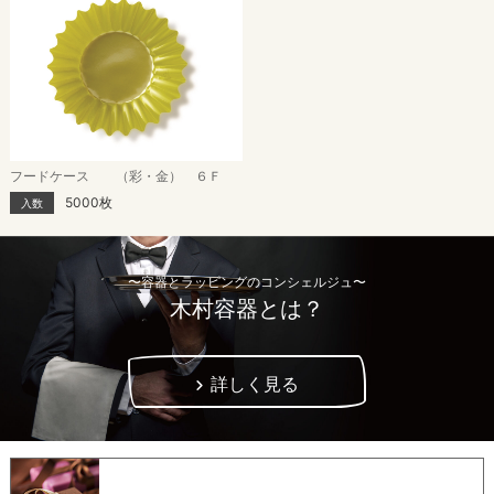
フードケース （彩・金） ６Ｆ
5000枚
入数
〜容器とラッピングのコンシェルジュ〜
木村容器とは？
詳しく見る