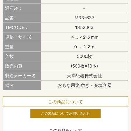
適応袋：
－
品番：
M33-637
TMCODE：
1352063
規格・サイズ
４０×２５mm
重量
０．２２ｇ
入数
5000枚
販売内容
(500枚×10本)
製造メーカー名
天満紙器株式会社
備考
おもな用途:敷き・充填容器
この商品について
この製品についてお問い合わせ
この商品をシェア