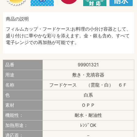
商品の説明
フィルムカップ・フードケース:お料理の小分け容器として、
盛り付けに華やかな彩りを添えます。金・銀も含め、すべて
電子レンジでの再加熱が可能です。
品番
99901321
用途
敷き・充填容器
名称
フードケース （雲龍・白） ６Ｆ
色
白系
素材
ＯＰＰ
機能性：
耐水・耐油性
加熱用途：
ﾚﾝｼﾞOK
適応蓋：
－