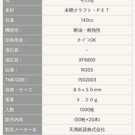
色
その他
素材
未晒クラフト・ＰＥＴ
容量
140cc
機能性：
耐油・耐熱性
加熱用途：
ｵｰﾌﾞﾝOK
適応蓋：
－
適応袋：
XF6800
品番：
RG03
TMCODE：
1502003
規格・サイズ
８５×３０mm
重量
３．２０ｇ
入数
1000枚
販売内容
(50枚×20本)
製造メーカー名
天満紙器株式会社