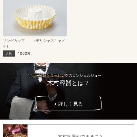
リングカップ （デリシャスキャメ
ル）
1000枚
入数
〜容器とラッピングのコンシェルジュ〜
木村容器とは？
詳しく見る
木村容器ができること