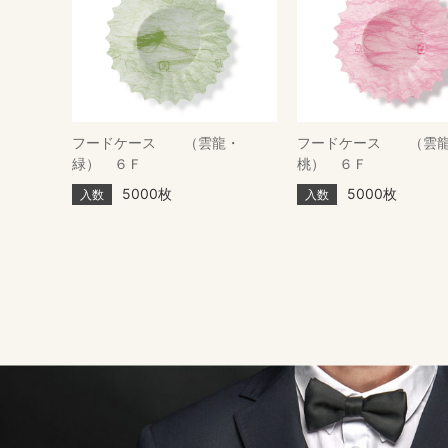
フードケース （雲龍・
フードケース （雲
緑） ６Ｆ
桃） ６Ｆ
5000枚
5000枚
入数
入数