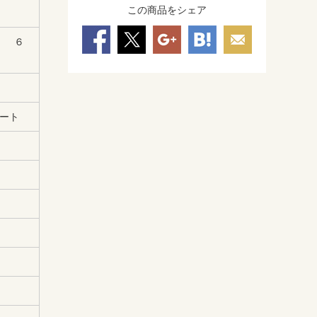
この商品をシェア
） ６
ート