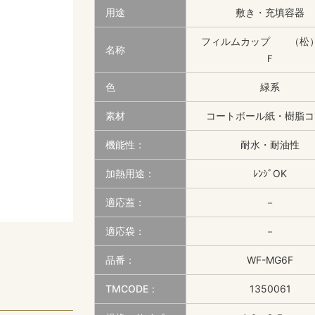
用途
敷き・充填容器
フィルムカップ （松
名称
Ｆ
色
緑系
素材
コートボール紙・樹脂コ
機能性：
耐水・耐油性
加熱用途：
ﾚﾝｼﾞOK
適応蓋：
－
適応袋：
－
品番：
WF-MG6F
TMCODE：
1350061