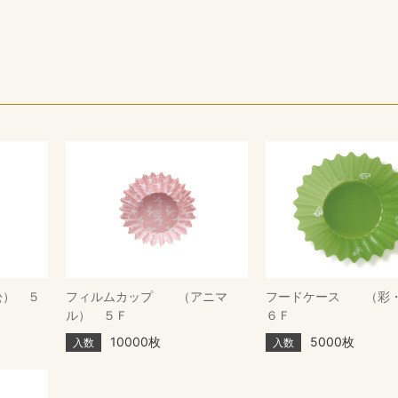
） ５
フィルムカップ （アニマ
フードケース （彩
ル） ５Ｆ
６Ｆ
10000枚
5000枚
入数
入数