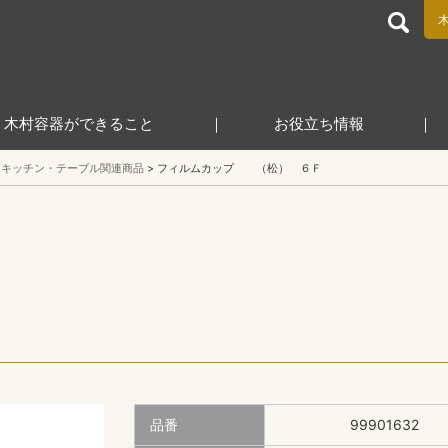
食品包装容器と業務用店舗用品の総合商社 木村容器株式会
木村容器ができること
お役立ち情報
キッチン・テーブル関連商品
フィルムカップ （松） ６Ｆ
品番
99901632