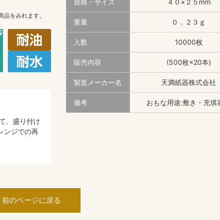
規格・サイズ
４０×２５mm
商品をみれます。
重量
０．２３ｇ
入数
10000枚
販売内容
(500枚×20本)
製造メーカー名
天満紙器株式会社
備考
おもな用途:敷き・充填
て、盛り付け
レンジでの再
前のページに戻る