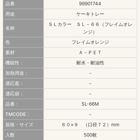
品番
99901744
用途
ケーキトレー
ＳＬカラー ＳＬ－６６（フレイムオレ
名称
ンジ）
色
フレイムオレンジ
素材
Ａ－ＰＥＴ
機能性：
耐水・耐油性
加熱用途：
－
適応蓋：
－
適応袋：
－
品番：
SL-66M
TMCODE：
－
規格・サイズ
６０×９ （口径７２）mm
入数
500枚