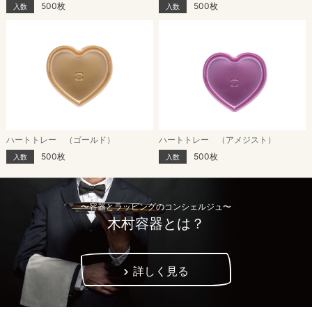
500枚
500枚
入数
入数
ハートトレー （ゴールド）
ハートトレー （アメジスト）
500枚
500枚
入数
入数
〜容器とラッピングのコンシェルジュ〜
木村容器とは？
詳しく見る