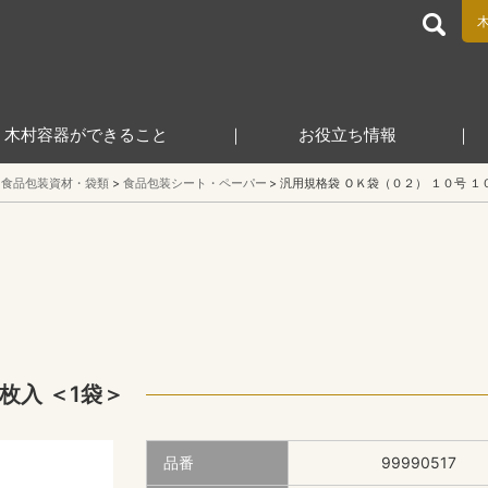
食品包装容器と業務用店舗用品の総合商社 木村容器株式会
木村容器ができること
お役立ち情報
食品包装資材・袋類
食品包装シート・ペーパー
汎用規格袋 ＯＫ袋（０２） １０号 １
枚入 ＜1袋＞
品番
99990517