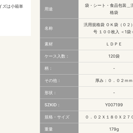
袋・シート・食品包装＿
イズは小箱単
用途
格袋
汎用規格袋 ＯＫ袋（０２）
名称
号 １００枚入 ＜1袋
素材
ＬＤＰＥ
ケース入数：
120袋
柄：
-
その他：
厚み：０．０２ｍｍ
形状：
-
SZKID：
Y007199
規格・サイズ
０．０２Ｘ１８０Ｘ２７
重量
179g