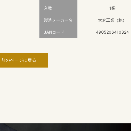
入数
1袋
製造メーカー名
大倉工業（株）
JANコード
4905206410324
前のページに戻る