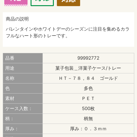
商品の説明
バレンタインやホワイトデーのシーズンに注目を集めるカラ
フルなハート形のトレーです。
品番
99992772
用途
菓子包装＿洋菓子ケース/トレー
名称
ＨＴ－７８，８４ ゴールド
色
多色
素材
ＰＥＴ
ケース入数：
500枚
柄：
柄無
厚み：
厚み：０．３ｍｍ