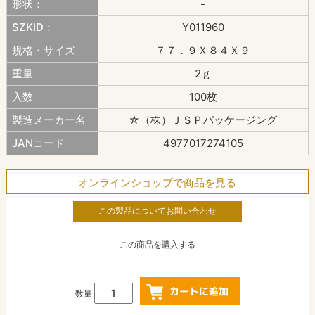
形状：
-
SZKID：
Y011960
規格・サイズ
７７．９Ｘ８４Ｘ９
重量
2ｇ
入数
100枚
製造メーカー名
☆（株）ＪＳＰパッケージング
JANコード
4977017274105
オンラインショップで商品を見る
この製品についてお問い合わせ
この商品を購入する
数量