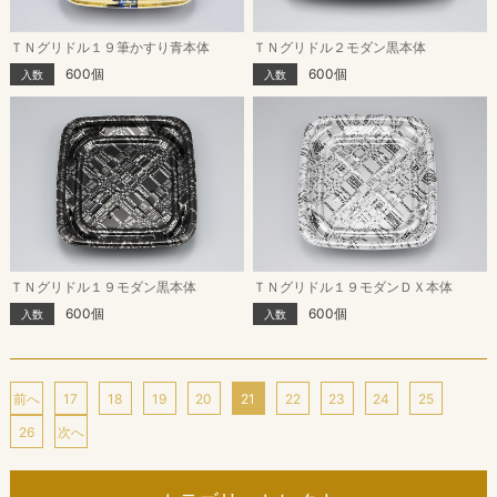
ＴＮグリドル１９筆かすり青本体
ＴＮグリドル２モダン黒本体
600個
600個
入数
入数
ＴＮグリドル１９モダン黒本体
ＴＮグリドル１９モダンＤＸ本体
600個
600個
入数
入数
前へ
17
18
19
20
21
22
23
24
25
26
次へ