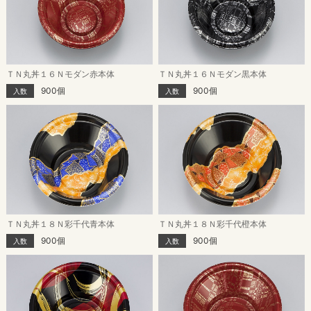
ＴＮ丸丼１６Ｎモダン赤本体
ＴＮ丸丼１６Ｎモダン黒本体
900個
900個
入数
入数
ＴＮ丸丼１８Ｎ彩千代青本体
ＴＮ丸丼１８Ｎ彩千代橙本体
900個
900個
入数
入数