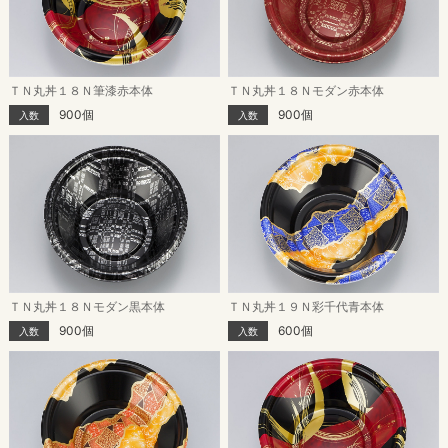
ＴＮ丸丼１８Ｎ筆漆赤本体
ＴＮ丸丼１８Ｎモダン赤本体
900個
900個
入数
入数
ＴＮ丸丼１８Ｎモダン黒本体
ＴＮ丸丼１９Ｎ彩千代青本体
900個
600個
入数
入数