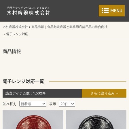
食品包装容器と業
木村容器株式会社
商品情報｜食品包装容器と業務用店舗用品の総合商社
電子レンジ対応
商品情報
電子レンジ対応一覧
該当アイテム数：
1,502
件
さらに絞り込み
並べ替え
表示