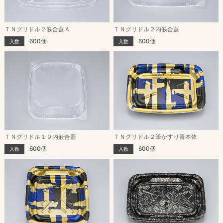
ＴＮグリドル２嵌合蓋Ａ
ＴＮグリドル２内嵌合蓋
600個
600個
入数
入数
ＴＮグリドル１９内嵌合蓋
ＴＮグリドル２筆かすり青本体
600個
600個
入数
入数