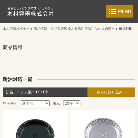
食品包装容器と業
木村容器株式会社
商品情報｜食品包装容器と業務用店舗用品の総合商社
耐油対応
商品情報
耐油対応一覧
該当アイテム数：
1,911
件
さらに絞り込み
並べ替え
表示