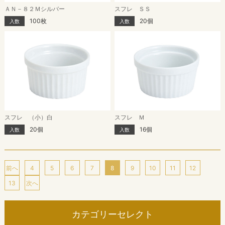
ＡＮ－８２Ｍシルバー
スフレ ＳＳ
100枚
20個
入数
入数
スフレ （小）白
スフレ Ｍ
20個
16個
入数
入数
前へ
4
5
6
7
8
9
10
11
12
13
次へ
カテゴリーセレクト