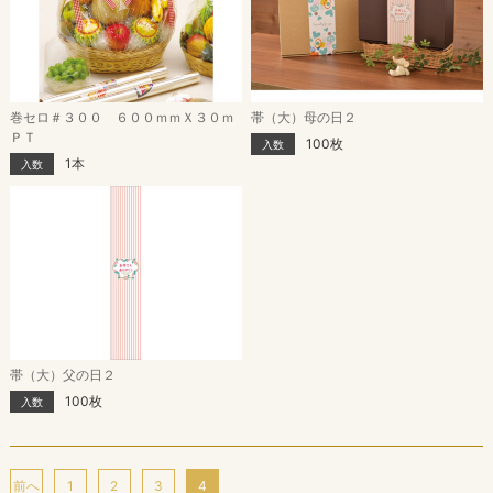
巻セロ＃３００ ６００ｍｍＸ３０ｍ
帯（大）母の日２
ＰＴ
100枚
入数
1本
入数
帯（大）父の日２
100枚
入数
前へ
1
2
3
4