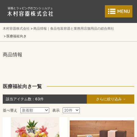
食品包装容器と業
木村容器株式会社
商品情報｜食品包装容器と業務用店舗用品の総合商社
医療福祉向き
商品情報
医療福祉向き一覧
該当アイテム数：
63
件
さらに絞り込み
並べ替え
表示