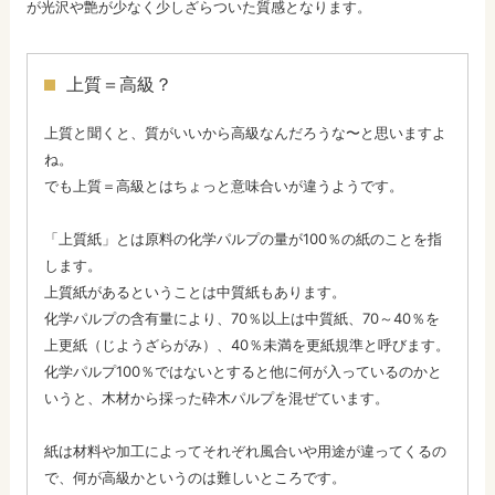
が光沢や艶が少なく少しざらついた質感となります。
上質＝高級？
上質と聞くと、質がいいから高級なんだろうな〜と思いますよ
ね。
でも上質＝高級とはちょっと意味合いが違うようです。
「上質紙」とは原料の化学パルプの量が100％の紙のことを指
します。
上質紙があるということは中質紙もあります。
化学パルプの含有量により、70％以上は中質紙、70～40％を
上更紙（じようざらがみ）、40％未満を更紙規準と呼びます。
化学パルプ100％ではないとすると他に何が入っているのかと
いうと、木材から採った砕木パルプを混ぜています。
紙は材料や加工によってそれぞれ風合いや用途が違ってくるの
で、何が高級かというのは難しいところです。