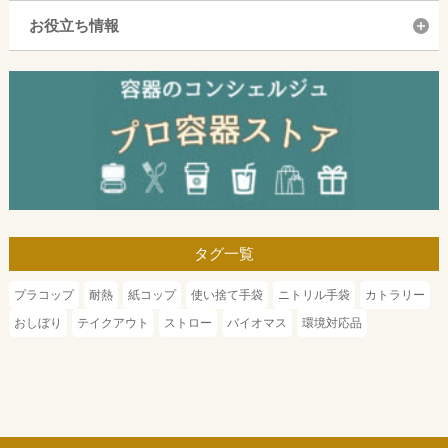
お役立ち情報
タグ一覧
プラコップ
耐熱
紙コップ
使い捨て手袋
ニトリル手袋
カトラリー
おしぼり
テイクアウト
ストロー
バイオマス
環境対応品