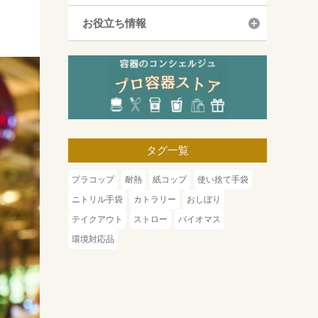
お役立ち情報
タグ一覧
プラコップ
耐熱
紙コップ
使い捨て手袋
ニトリル手袋
カトラリー
おしぼり
テイクアウト
ストロー
バイオマス
環境対応品