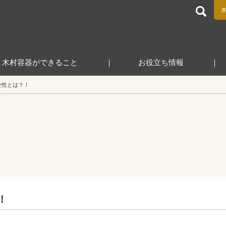
食品包装容器と業務用店舗用品の総合商社 木村容器株式会
木村容器ができること
お役立ち情報
全性とは？！
！