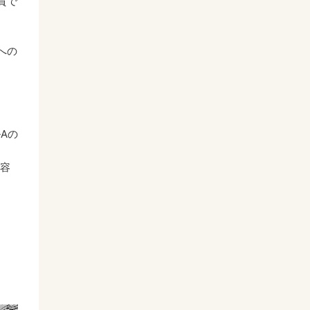
質で
への
Aの
る容