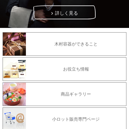
径73
2000ケース
入数
詳しく見る
木村容器ができること
お役立ち情報
商品ギャラリー
小ロット販売専門ページ