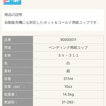
商品の説明
自動販売機にも対応したホット＆コールド用紙コップです。
品番
90000011
用途
ベンディング用紙コップ
名称
ＳＶ－３１１
色
白
素材
紙
容量
311ml
容量（oz）：
10oz
箱重量：
14.3kg
東罐ID：
31-292-