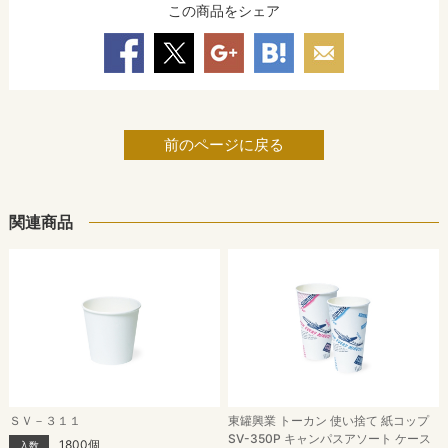
この商品をシェア
前のページに戻る
関連商品
ＳＶ－３１１
東罐興業 トーカン 使い捨て 紙コップ
SV-350P キャンパスアソート ケース
1800個
入数