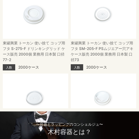
東罐興業 トーカン 使い捨て コップ用
東罐興業 トーカン 使い捨て コップ用
フタ S-275-F ドリンキングリッド ケ
フタ SM-205-F PSムジエアー穴アキ
ース販売 2000個 業務用 日本製 口径
ケース販売 2000個 業務用 日本製 口
77-2
径73
2000ケース
2000ケース
入数
入数
〜容器とラッピングのコンシェルジュ〜
ＳＭ－２０５－Ｆ ＰＳムジＵアナ
東罐興業 トーカン 使い捨て コップ用
木村容器とは？
フタ SM-205D-F ドリンキングリッド
2000ケース
入数
ケース販売 2000個 業務用 日本製 口