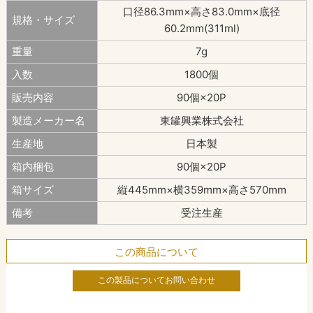
口径86.3mm×高さ83.0mm×底径
規格・サイズ
60.2mm(311ml)
重量
7g
入数
1800個
販売内容
90個×20P
製造メーカー名
東罐興業株式会社
生産地
日本製
箱内梱包
90個×20P
箱サイズ
縦445mm×横359mm×高さ570mm
備考
受注生産
この商品について
この製品についてお問い合わせ