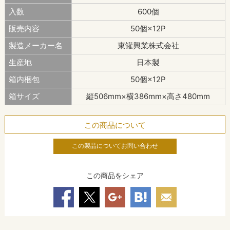
入数
600個
販売内容
50個×12P
製造メーカー名
東罐興業株式会社
生産地
日本製
箱内梱包
50個×12P
箱サイズ
縦506mm×横386mm×高さ480mm
この商品について
この製品についてお問い合わせ
この商品をシェア