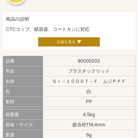
商品の説明
CTCコップ、紙容器、コートカンに対応
詳細を見る
品番
90000203
用途
プラスチックリッド
名称
ＳＩ－１０００Ｔ－Ｆ ムジＰＰＦ
色
白
素材
PP
箱重量：
4.5kg
規格・サイズ
嵌合径116.4mm
重量
6g