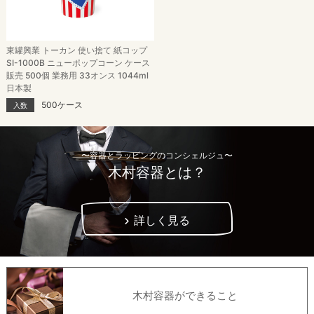
東罐興業 トーカン 使い捨て 紙コップ
SI-1000B ニューポップコーン ケース
販売 500個 業務用 33オンス 1044ml
日本製
500ケース
入数
〜容器とラッピングのコンシェルジュ〜
木村容器とは？
詳しく見る
木村容器ができること