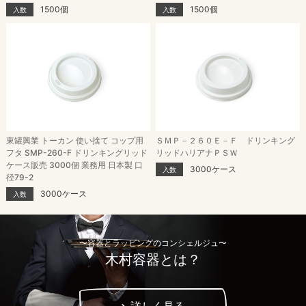
1500個
1500個
入数
入数
東罐興業 トーカン 使い捨て コップ用
ＳＭＰ－２６０Ｅ－Ｆ ドリンキング
フタ SMP-260-F ドリンキングリッド
リッドハリアナＰＳＷ
ケース販売 3000個 業務用 日本製 口
3000ケース
入数
径79-2
3000ケース
入数
〜容器とラッピングのコンシェルジュ〜
木村容器とは？