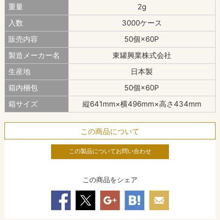
重量
2g
入数
3000ケース
販売内容
50個×60P
製造メーカー名
東罐興業株式会社
生産地
日本製
箱内梱包
50個×60P
箱サイズ
縦641mm×横496mm×高さ434mm
この商品について
この製品についてお問い合わせ
この商品をシェア