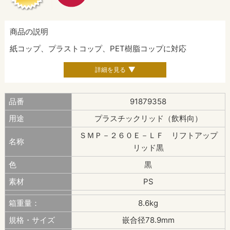
商品の説明
紙コップ、プラストコップ、PET樹脂コップに対応
詳細を見る
品番
91879358
用途
プラスチックリッド（飲料向）
ＳＭＰ－２６０Ｅ－ＬＦ リフトアップ
名称
リッド黒
色
黒
素材
PS
箱重量：
8.6kg
規格・サイズ
嵌合径78.9mm