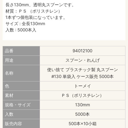
長さ130mm、透明丸スプーンです。
材質：ＰＳ （ポリスチレン）
1本ずつ個包装になっています。
サイズ : 全長130mm
入数 : 5000本入
品番
94012100
用途
スプーン・れんげ
使い捨て プラスチック製 丸スプーン
名称
#130 単袋入 ケース販売 5000本
色
トーメイ
素材
ＰＳ（ポリスチレン）
規格・サイズ
130mm
入数
5000本
販売内容
500本×10小箱