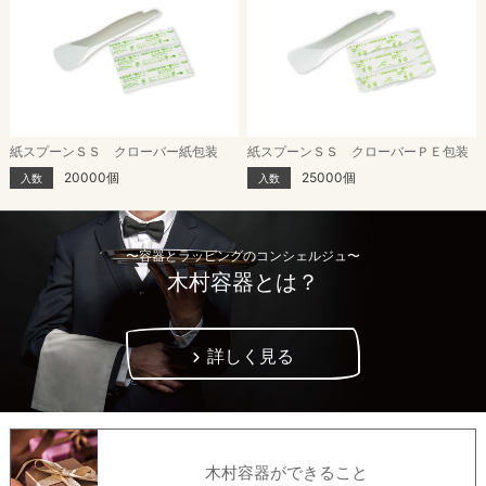
紙スプーンＳＳ クローバー紙包装
紙スプーンＳＳ クローバーＰＥ包装
20000個
25000個
入数
入数
〜容器とラッピングのコンシェルジュ〜
木村容器とは？
詳しく見る
木村容器ができること