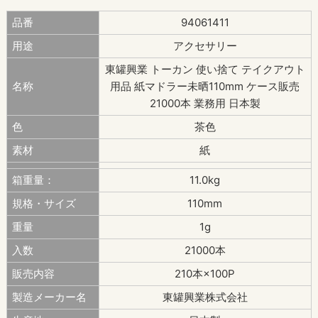
品番
94061411
用途
アクセサリー
東罐興業 トーカン 使い捨て テイクアウト
名称
用品 紙マドラー未晒110mm ケース販売
21000本 業務用 日本製
色
茶色
素材
紙
箱重量：
11.0kg
規格・サイズ
110mm
重量
1g
入数
21000本
販売内容
210本×100P
製造メーカー名
東罐興業株式会社