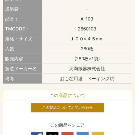
適応袋：
－
品番：
A-103
TMCODE：
2660103
規格・サイズ
１００×４５mm
入数
280枚
販売内容
(280枚×1袋)
製造メーカー名
天満紙器株式会社
備考
おもな用途 ベーキング焼
この商品について
この製品についてお問い合わせ
この商品をシェア