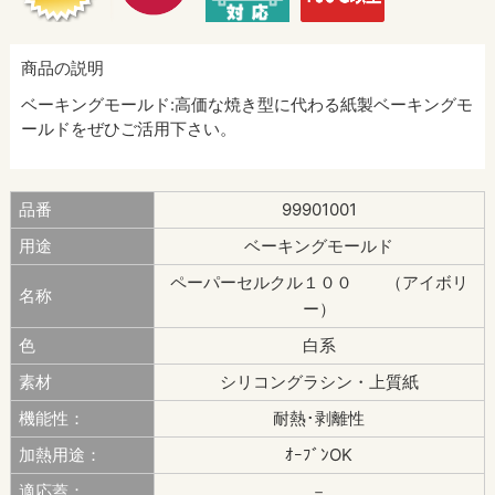
商品の説明
ベーキングモールド:高価な焼き型に代わる紙製ベーキングモ
ールドをぜひご活用下さい。
品番
99901001
用途
ベーキングモールド
ペーパーセルクル１００ （アイボリ
名称
ー）
色
白系
素材
シリコングラシン・上質紙
機能性：
耐熱･剥離性
加熱用途：
ｵｰﾌﾞﾝOK
適応蓋：
－