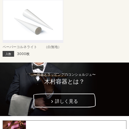
ペーパーコルネライト （白無地）
3000枚
入数
〜容器とラッピングのコンシェルジュ〜
木村容器とは？
詳しく見る