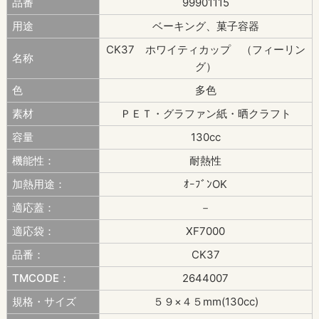
品番
99901115
用途
ベーキング、菓子容器
CK37 ホワイティカップ （フィーリン
名称
グ）
色
多色
素材
ＰＥＴ・グラファン紙・晒クラフト
容量
130cc
機能性：
耐熱性
加熱用途：
ｵｰﾌﾞﾝOK
適応蓋：
－
適応袋：
XF7000
品番：
CK37
TMCODE：
2644007
規格・サイズ
５９×４５mm(130cc)