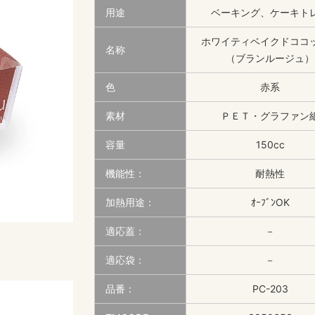
用途
ベーキング、ケーキト
ホワイティベイクドコ
名称
（ブランルージュ）
色
赤系
素材
ＰＥＴ・グラファン
容量
150cc
機能性：
耐熱性
加熱用途：
ｵｰﾌﾞﾝOK
適応蓋：
－
適応袋：
－
品番：
PC-203