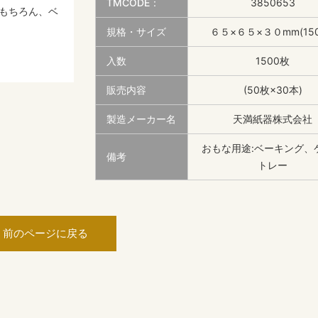
TMCODE：
3850653
もちろん、ベ
規格・サイズ
６５×６５×３０mm(150
入数
1500枚
販売内容
(50枚×30本)
製造メーカー名
天満紙器株式会社
おもな用途:ベーキング、
備考
トレー
前のページに戻る