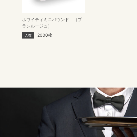
ホワイティミニパウンド （ブ
ランルージュ）
2000枚
入数