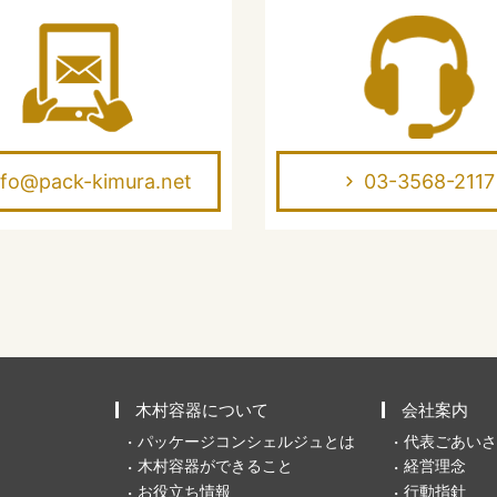
nfo@pack-kimura.net
03-3568-2117
木村容器について
会社案内
パッケージコンシェルジュとは
代表ごあいさ
木村容器ができること
経営理念
お役立ち情報
行動指針