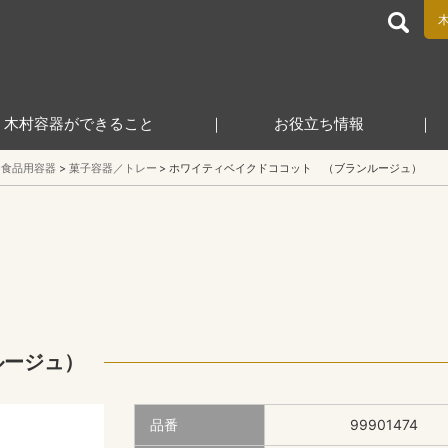
食品包装容器と業務用店舗用品の総合商社 木村容器株式会
木村容器ができること
お役立ち情報
食品用容器
菓子容器／トレー
ホワイティベイクドココット （ブランルージュ）
ルージュ）
品番
99901474