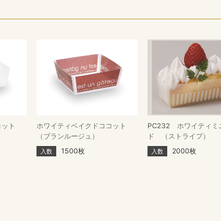
コット
ホワイティベイクドココット
PC232 ホワイティ
（ブランルージュ）
ド （ストライプ）
1500枚
2000枚
入数
入数