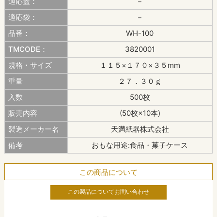
適応蓋：
－
適応袋：
－
品番：
WH-100
TMCODE：
3820001
規格・サイズ
１１５×１７０×３５mm
重量
２７．３０ｇ
入数
500枚
販売内容
(50枚×10本)
製造メーカー名
天満紙器株式会社
備考
おもな用途:食品・菓子ケース
この商品について
この製品についてお問い合わせ