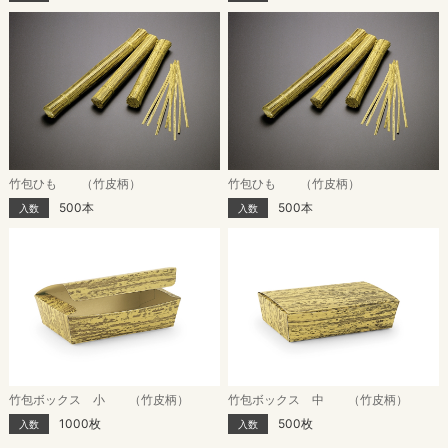
竹包ひも （竹皮柄）
竹包ひも （竹皮柄）
500本
500本
入数
入数
竹包ボックス 小 （竹皮柄）
竹包ボックス 中 （竹皮柄）
1000枚
500枚
入数
入数