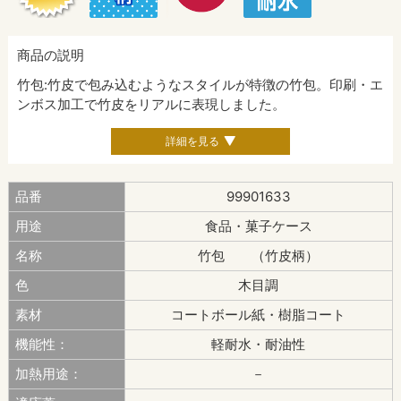
商品の説明
竹包:竹皮で包み込むようなスタイルが特徴の竹包。印刷・エ
ンボス加工で竹皮をリアルに表現しました。
詳細を見る
品番
99901633
用途
食品・菓子ケース
名称
竹包 （竹皮柄）
色
木目調
素材
コートボール紙・樹脂コート
機能性：
軽耐水・耐油性
加熱用途：
－