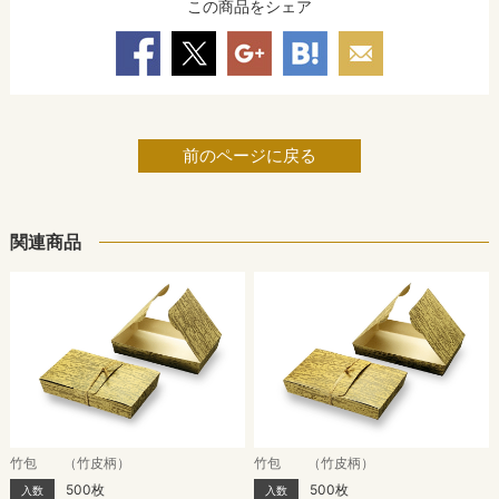
この商品をシェア
前のページに戻る
関連商品
竹包 （竹皮柄）
竹包 （竹皮柄）
500枚
500枚
入数
入数