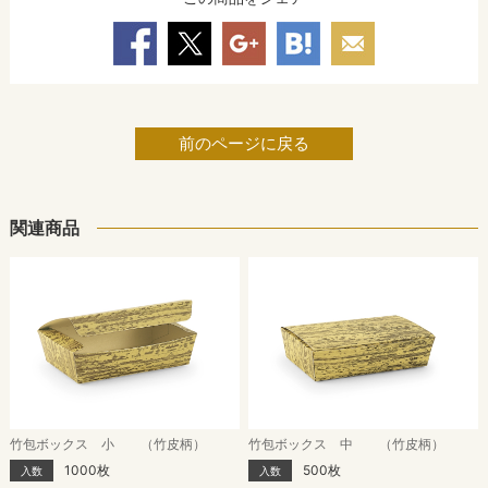
前のページに戻る
関連商品
竹包ボックス 小 （竹皮柄）
竹包ボックス 中 （竹皮柄）
1000枚
500枚
入数
入数