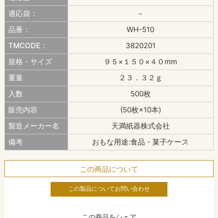
適応袋：
－
品番：
WH-510
TMCODE：
3820201
規格・サイズ
９５×１５０×４０mm
重量
２３．３２ｇ
入数
500枚
販売内容
(50枚×10本)
製造メーカー名
天満紙器株式会社
備考
おもな用途:食品・菓子ケース
この商品について
この製品についてお問い合わせ
この商品をシェア