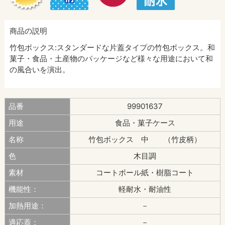
商品の説明
竹包ボックス:スタンダードな片蓋タイプの竹包ボックス。和
菓子・食品・土産物のパッケージなど様々な用途において和
の風合いを演出。
品番
99901637
用途
食品・菓子ケース
名称
竹包ボックス 中 （竹皮柄）
色
木目調
素材
コートボール紙・樹脂コート
機能性：
軽耐水・耐油性
加熱用途：
－
適応蓋：
－