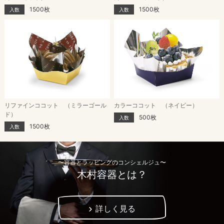
1500枚
1500枚
入数
入数
リファインココット （ミラーゴール
カラーココット （ネイビー）
ド）
500枚
入数
1500枚
入数
〜容器とラッピングのコンシェルジュ〜
木村容器とは？
詳しく見る