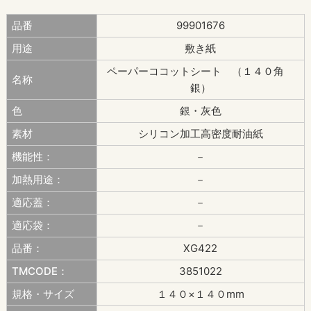
品番
99901676
用途
敷き紙
ペーパーココットシート （１４０角
名称
銀）
色
銀・灰色
素材
シリコン加工高密度耐油紙
機能性：
－
加熱用途：
－
適応蓋：
－
適応袋：
－
品番：
XG422
TMCODE：
3851022
規格・サイズ
１４０×１４０mm