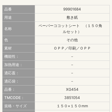
品番
99901684
用途
敷き紙
ペーパーココットシート （１５０角
名称
ルセット）
色
その他
素材
ＯＰＰ／印刷／ＯＰＰ
機能性：
－
加熱用途：
－
適応蓋：
－
適応袋：
－
品番：
XG454
TMCODE：
3851054
規格・サイズ
１５０×１５０mm