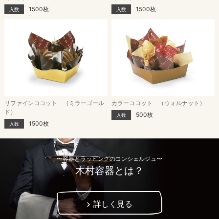
1500枚
1500枚
入数
入数
リファインココット （ミラーゴール
カラーココット （ウォルナット）
ド）
500枚
入数
1500枚
入数
〜容器とラッピングのコンシェルジュ〜
木村容器とは？
詳しく見る