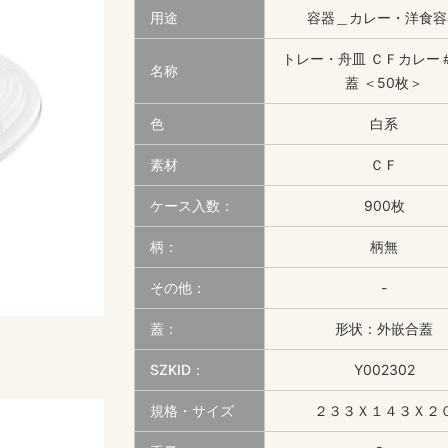
用途
容器＿カレー・洋食容
トレー・舟皿 ＣＦカレー＃
名称
蓋 ＜50枚＞
色
白系
素材
ＣＦ
ケース入数：
900枚
柄：
柄無
その他：
-
蓋：
形状：外嵌合蓋
SZKID：
Y002302
規格・サイズ
２３３Ｘ１４３Ｘ２