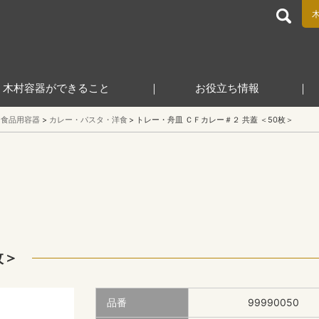
食品包装容器と業務用店舗用品の総合商社 木村容器株式会
木村容器ができること
お役立ち情報
食品用容器
カレー・パスタ・洋食
トレー・舟皿 ＣＦカレー＃２ 共蓋 ＜50枚＞
枚＞
品番
99990050