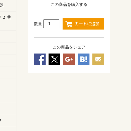
この商品を購入する
器
２ 共
数量
この商品をシェア
０