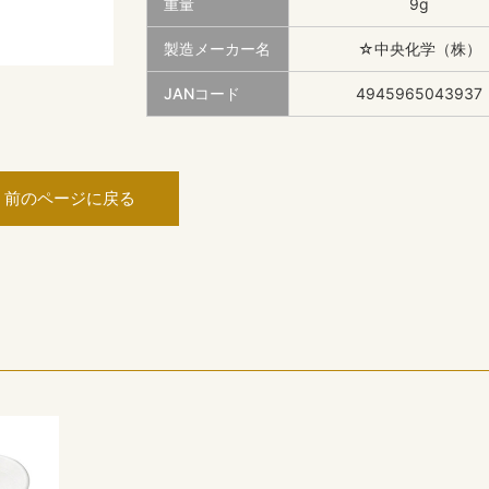
重量
9g
製造メーカー名
☆中央化学（株）
JANコード
4945965043937
前のページに戻る