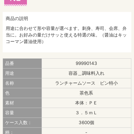
商品の説明
用途に合わせて形や容量が選べます。刺身、寿司、会席、弁
当に。お好みの量だけサッと使える特選の味。（醤油はキッ
コーマン醤油使用）
品番
99990143
用途
容器＿調味料入れ
名称
ランチャームソース ビン特小
色
茶色系
素材
本体：ＰＥ
容量
３．５ｍＬ
ケース入数：
3600個
柄：
-