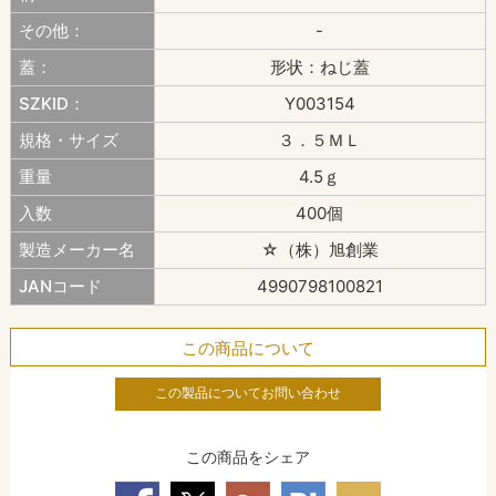
その他：
-
蓋：
形状：ねじ蓋
SZKID：
Y003154
規格・サイズ
３．５ＭＬ
重量
4.5ｇ
入数
400個
製造メーカー名
☆（株）旭創業
JANコード
4990798100821
この商品について
この製品についてお問い合わせ
この商品をシェア