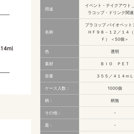
イベント・テイクアウト＿
用途
ラコップ・ドリンク関連
プラコップ バイオペット
名称
ＨＦ９８－１２／１４（
Ｆ） ＜50個＞
色
透明
素材
ＢＩＯ ＰＥＴ
容量
３５５／４１４ｍＬ
ケース入数：
1000個
柄：
柄無
その他：
-
蓋：
-