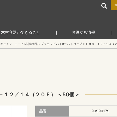
食品包装容器と業務用店舗用品の総合商社 木村容器株式会
木村容器ができること
お役立ち情報
キッチン・テーブル関連商品
プラコップ バイオペットコップ ＨＦ９８－１２／１４（２
－１２／１４（２０Ｆ） ＜50個＞
品番
99990179