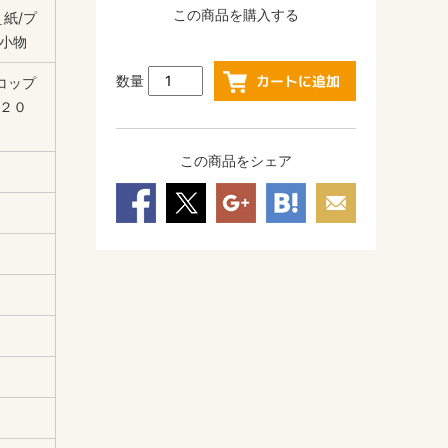
この商品を購入する
紙/プ
小物
数量
コップ
２０
この商品をシェア