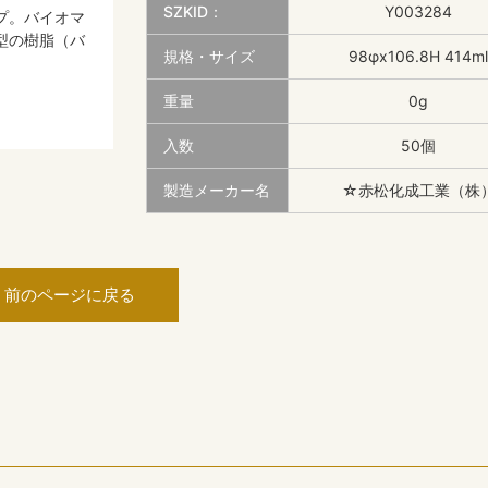
SZKID：
Y003284
プ。バイオマ
型の樹脂（バ
規格・サイズ
98φx106.8H 414ml
重量
0g
入数
50個
製造メーカー名
☆赤松化成工業（株
前のページに戻る