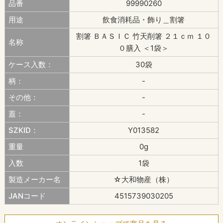
品番
99990260
用途
飲食消耗品・飾り＿割箸
割箸 ＢＡＳＩＣ 竹天削箸 ２１ｃｍ １０
名称
０膳入 ＜1袋＞
ケース入数：
30袋
柄：
-
その他：
-
蓋：
-
SZKID：
Y013582
重量
0g
入数
1袋
製造メーカー名
☆大和物産（株）
JANコード
4515739030205