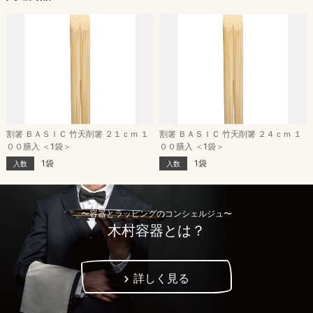
割箸 ＢＡＳＩＣ 竹天削箸 ２１ｃｍ １
割箸 ＢＡＳＩＣ 竹天削箸 ２４ｃｍ １
００膳入 ＜1袋＞
００膳入 ＜1袋＞
1袋
1袋
入数
入数
〜容器とラッピングのコンシェルジュ〜
木村容器とは？
詳しく見る