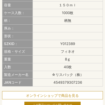
容量
１５０ｍｌ
ケース入数：
1000枚
柄：
柄無
厚み：
形状：
SZKID：
Y012389
規格・サイズ
フィネオ
重量
8ｇ
入数
40枚
製造メーカー名
☆リスパック（株）
JANコード
4549379307236
オンラインショップで商品を見る
この製品についてお問い合わせ