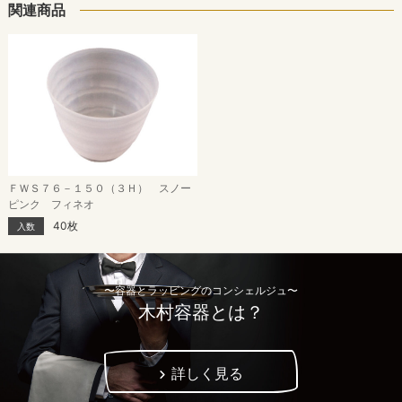
関連商品
ＦＷＳ７６－１５０（３Ｈ） スノー
ピンク フィネオ
40枚
入数
〜容器とラッピングのコンシェルジュ〜
木村容器とは？
詳しく見る