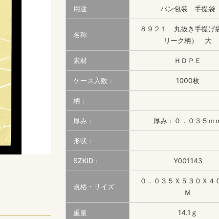
用途
パン包装＿手提袋
８９２１ 丸抜き手提げ
名称
リーク柄） 大
素材
ＨＤＰＥ
ケース入数：
1000枚
柄：
厚み：
厚み：０．０３５ｍ
形状：
SZKID：
Y001143
０．０３５Ｘ５３０Ｘ４
規格・サイズ
Ｍ
重量
14.1ｇ