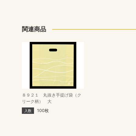
関連商品
８９２１ 丸抜き手提げ袋（ク
リーク柄） 大
100枚
入数