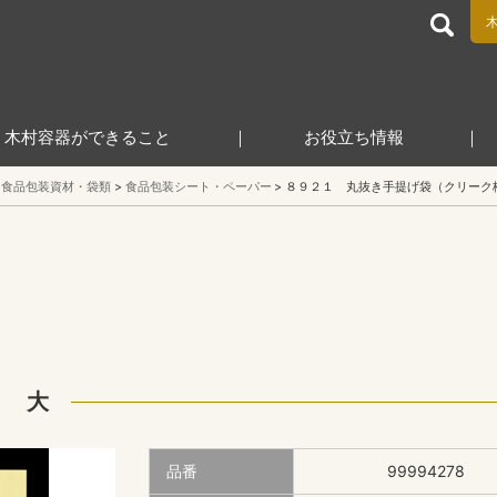
食品包装容器と業務用店舗用品の総合商社 木村容器株式会
木村容器ができること
お役立ち情報
食品包装資材・袋類
食品包装シート・ペーパー
８９２１ 丸抜き手提げ袋（クリーク
） 大
品番
99994278