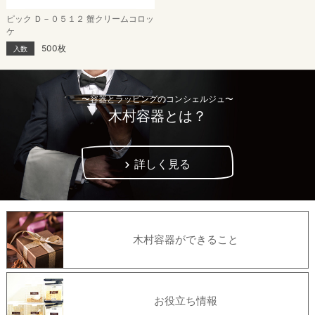
ピック Ｄ－０５１２ 蟹クリームコロッ
ケ
500枚
入数
〜容器とラッピングのコンシェルジュ〜
木村容器とは？
詳しく見る
木村容器ができること
お役立ち情報