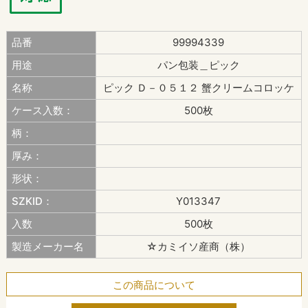
品番
99994339
用途
パン包装＿ピック
名称
ピック Ｄ－０５１２ 蟹クリームコロッケ
ケース入数：
500枚
柄：
厚み：
形状：
SZKID：
Y013347
入数
500枚
製造メーカー名
☆カミイソ産商（株）
この商品について