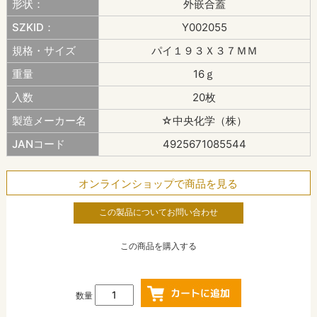
形状：
外嵌合蓋
SZKID：
Y002055
規格・サイズ
パイ１９３Ｘ３７ＭＭ
重量
16ｇ
入数
20枚
製造メーカー名
☆中央化学（株）
JANコード
4925671085544
オンラインショップで商品を見る
この製品についてお問い合わせ
この商品を購入する
数量