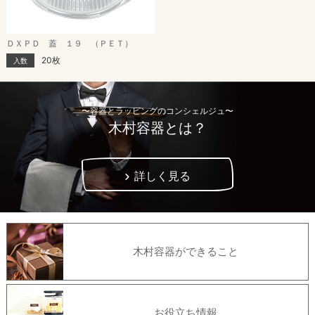
ＤＸＰＤ 蓋 １９ （ＰＥＴ）
20枚
入数
〜容器とラッピングのコンシェルジュ〜
木村容器とは？
詳しく見る
木村容器ができること
お役立ち情報