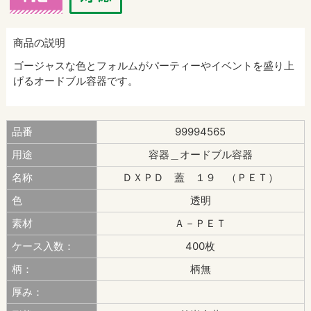
商品の説明
ゴージャスな色とフォルムがパーティーやイベントを盛り上
げるオードブル容器です。
品番
99994565
用途
容器＿オードブル容器
名称
ＤＸＰＤ 蓋 １９ （ＰＥＴ）
色
透明
素材
Ａ－ＰＥＴ
ケース入数：
400枚
柄：
柄無
厚み：