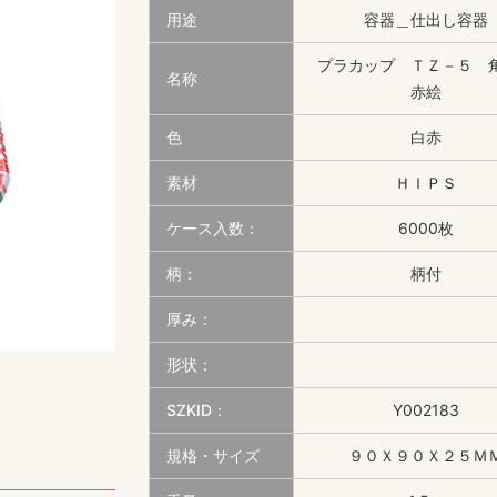
用途
容器＿仕出し容器
プラカップ ＴＺ－５
名称
赤絵
色
白赤
素材
ＨＩＰＳ
ケース入数：
6000枚
柄：
柄付
厚み：
形状：
SZKID：
Y002183
規格・サイズ
９０Ｘ９０Ｘ２５Ｍ