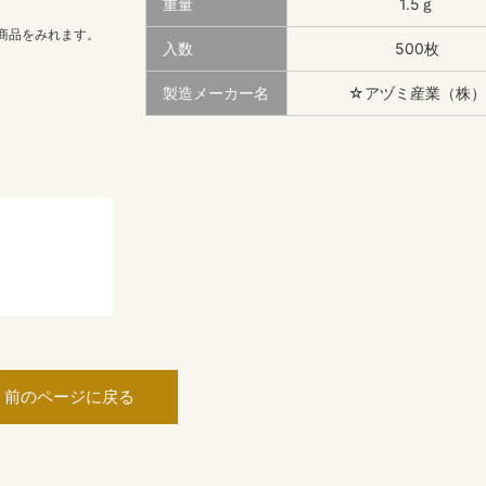
重量
1.5ｇ
商品をみれます。
入数
500枚
製造メーカー名
☆アヅミ産業（株）
前のページに戻る