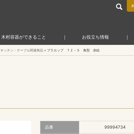
食品包装容器と業務用店舗用品の総合商社 木村容器株式会
木村容器ができること
お役立ち情報
キッチン・テーブル関連商品
プラカップ ＴＺ－５ 角型 赤絵
品番
99994734