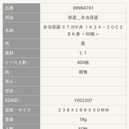
品番
99994761
用途
容器＿弁当容器
弁当容器 ＣＴガチ弁 ＩＫ２４－２０Ｃ２
名称
ＢＫ身 ＜50枚＞
色
黒
素材
ＣＴ
ケース入数：
800枚
柄：
柄無
厚み：
形状：
SZKID：
Y002207
規格・サイズ
２３８Ｘ１９６Ｘ３０ＭＭ
重量
19g
入数
50枚