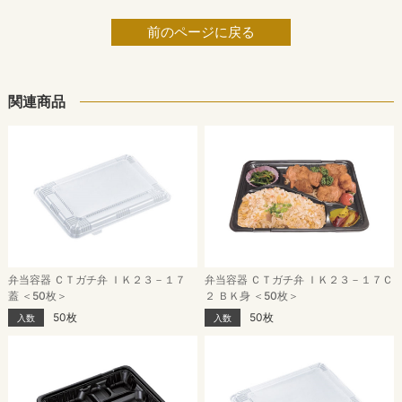
前のページに戻る
関連商品
弁当容器 ＣＴガチ弁 ＩＫ２３－１７
弁当容器 ＣＴガチ弁 ＩＫ２３－１７Ｃ
蓋 ＜50枚＞
２ ＢＫ身 ＜50枚＞
50枚
50枚
入数
入数