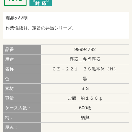
商品の説明
作業性抜群、定番の弁当シリーズ。
品番
99994782
用途
容器＿弁当容器
名称
ＣＺ－２２１ ＢＳ黒本体（Ｎ）
色
黒
素材
ＢＳ
容量
ご飯 約１６０ｇ
ケース入数：
600枚
柄：
柄無
厚み：