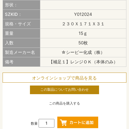
形状：
SZKID：
Y012024
規格・サイズ
２３０Ｘ１７１Ｘ３１
重量
15ｇ
入数
50枚
製造メーカー名
☆シーピー化成（株）
備考
【補足１】レンジＯＫ（本体のみ）
オンラインショップで商品を見る
この製品についてお問い合わせ
この商品を購入する
数量