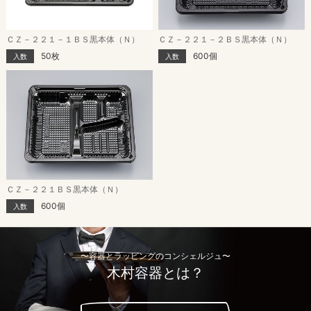
ＣＺ－２２１－１ＢＳ黒本体（Ｎ）
ＣＺ－２２１－２ＢＳ黒本体（Ｎ）
50枚
600個
入数
入数
ＣＺ－２２１ＢＳ黒本体（Ｎ）
600個
入数
〜容器とラッピングのコンシェルジュ〜
木村容器とは？