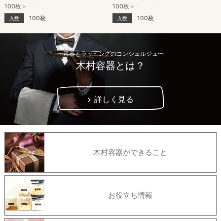
100枚＞
100枚＞
100枚
100枚
入数
入数
〜容器とラッピングのコンシェルジュ〜
木村容器とは？
詳しく見る
木村容器ができること
お役立ち情報