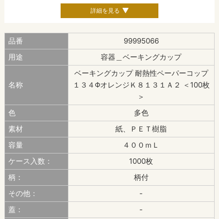
詳細を見る
品番
99995066
用途
容器＿ベーキングカップ
ベーキングカップ 耐熱性ペーパーコップ
名称
１３４ΦオレンジＫ８１３１Ａ２ ＜100枚
＞
色
多色
素材
紙、ＰＥＴ樹脂
容量
４００ｍＬ
ケース入数：
1000枚
柄：
柄付
その他：
-
蓋：
-