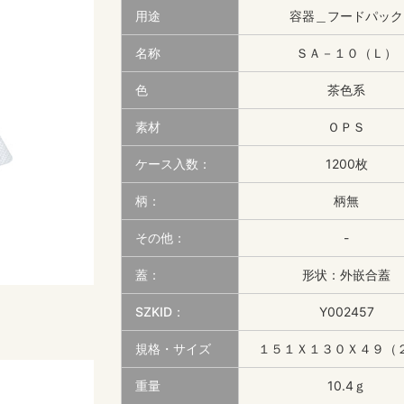
用途
容器＿フードパック
名称
ＳＡ－１０（Ｌ）
色
茶色系
素材
ＯＰＳ
ケース入数：
1200枚
柄：
柄無
その他：
-
蓋：
形状：外嵌合蓋
SZKID：
Y002457
規格・サイズ
１５１Ｘ１３０Ｘ４９（
重量
10.4ｇ