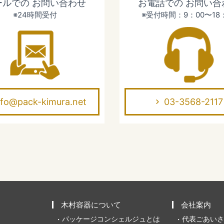
ールでの
お問い合わせ
お電話での
お問い合
※24時間受付
※受付時間：9：00〜18
nfo@pack-kimura.net
03-3568-2117
木村容器について
会社案内
パッケージコンシェルジュとは
代表ごあいさ