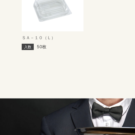
ＳＡ－１０（Ｌ）
50枚
入数