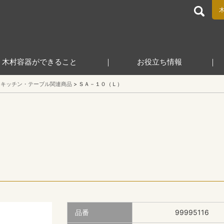
食品包装容器と業務用店舗用品の総合商社 木村容器株式会
木村容器ができること
お役立ち情報
キッチン・テーブル関連商品
ＳＡ－１０（Ｌ）
品番
99995116