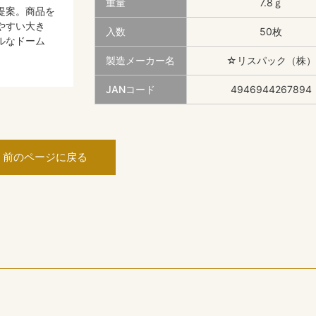
重量
7.8ｇ
提案。商品を
やすい大き
入数
50枚
ルなドーム
製造メーカー名
☆リスパック（株）
JANコード
4946944267894
前のページに戻る