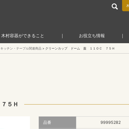
食品包装容器と業務用店舗用品の総合商社 木村容器株式会
木村容器ができること
お役立ち情報
キッチン・テーブル関連商品
クリーンカップ ドーム 蓋 １１ＯＣ ７５Ｈ
 ７５Ｈ
品番
99995282