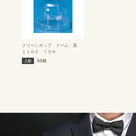
クリーンカップ ドーム 蓋
１１ＯＣ ７５Ｈ
50枚
入数