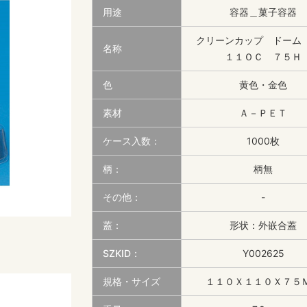
用途
容器＿菓子容器
クリーンカップ ドー
名称
１１ＯＣ ７５Ｈ
色
黄色・金色
素材
Ａ－ＰＥＴ
ケース入数：
1000枚
柄：
柄無
その他：
-
蓋：
形状：外嵌合蓋
SZKID：
Y002625
規格・サイズ
１１０Ｘ１１０Ｘ７５