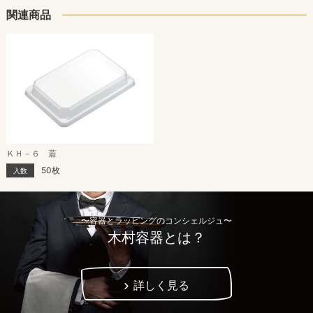
関連商品
ＫＨ－６ 蓋
50枚
入数
〜容器とラッピングのコンシェルジュ〜
木村容器とは？
詳しく見る