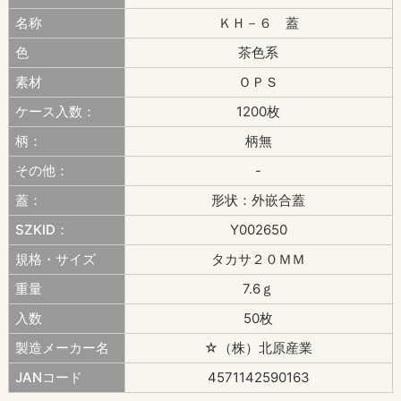
名称
ＫＨ－６ 蓋
色
茶色系
素材
ＯＰＳ
ケース入数：
1200枚
柄：
柄無
その他：
-
蓋：
形状：外嵌合蓋
SZKID：
Y002650
規格・サイズ
タカサ２０ＭＭ
重量
7.6ｇ
入数
50枚
製造メーカー名
☆（株）北原産業
JANコード
4571142590163