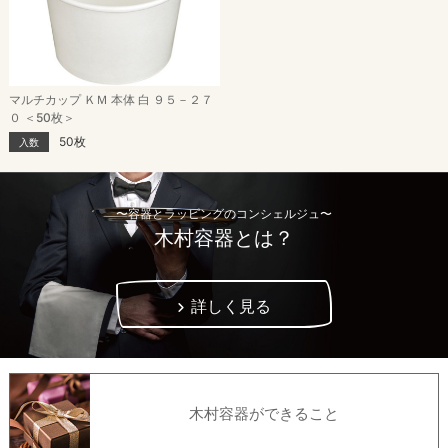
マルチカップ ＫＭ 本体 白 ９５－２７
０ ＜50枚＞
50枚
入数
〜容器とラッピングのコンシェルジュ〜
木村容器とは？
詳しく見る
木村容器ができること