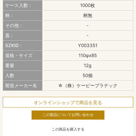
ケース入数：
1000枚
柄：
柄無
その他：
-
蓋：
-
SZKID：
Y003351
規格・サイズ
110φx85
重量
12g
入数
50個
製造メーカー名
☆（株）ケーピープラテック
オンラインショップで商品を見る
この製品についてお問い合わせ
この商品を購入する