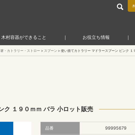
食品包装容器と業務用店舗用品の総合商社 木村容器株式会
木村容器ができること
お役立ち情報
箸・カトラリー・ストロー
スプーン
使い捨てカトラリー マドラースプーン ピンク １
ンク １９０ｍｍ バラ 小ロット販売
品番
99995679