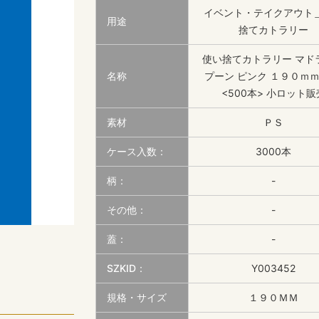
イベント・テイクアウト
用途
捨てカトラリー
使い捨てカトラリー マド
名称
プーン ピンク １９０ｍｍ
<500本> 小ロット販
素材
ＰＳ
ケース入数：
3000本
柄：
-
その他：
-
蓋：
-
SZKID：
Y003452
規格・サイズ
１９０ＭＭ