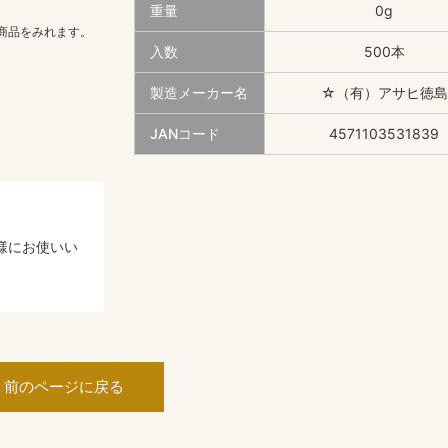
重量
0g
商品をみれます。
入数
500本
製造メーカー名
☆（有）アサヒ徳島
JANコード
4571103531839
様にお使いい
前のページに戻る