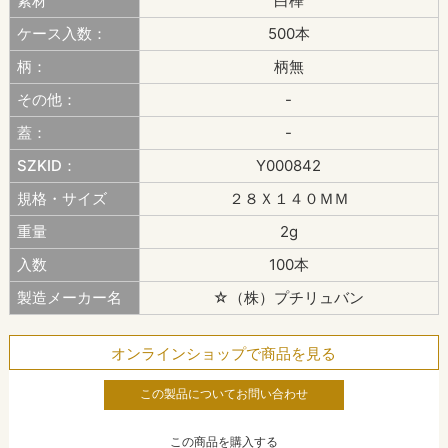
素材
白樺
ケース入数：
500本
柄：
柄無
その他：
-
蓋：
-
SZKID：
Y000842
規格・サイズ
２８Ｘ１４０ＭＭ
重量
2g
入数
100本
製造メーカー名
☆（株）プチリュバン
オンラインショップで商品を見る
この製品についてお問い合わせ
この商品を購入する