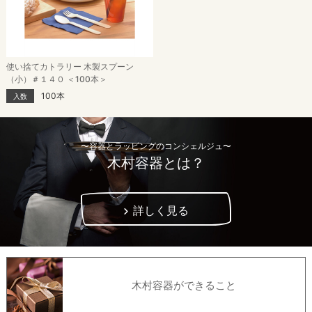
使い捨てカトラリー 木製スプーン
（小）＃１４０ ＜100本＞
100本
入数
〜容器とラッピングのコンシェルジュ〜
木村容器とは？
詳しく見る
木村容器ができること