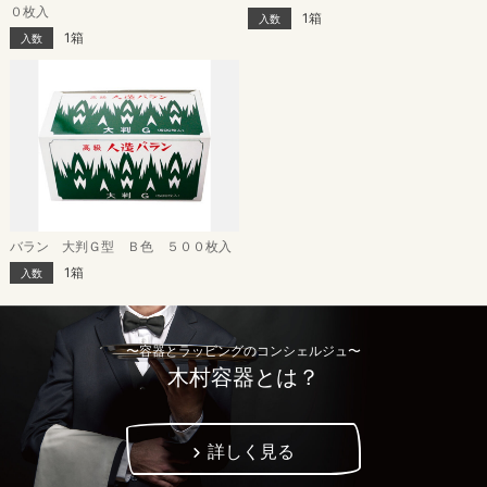
０枚入
1箱
入数
1箱
入数
バラン 大判Ｇ型 Ｂ色 ５００枚入
1箱
入数
〜容器とラッピングのコンシェルジュ〜
木村容器とは？
詳しく見る