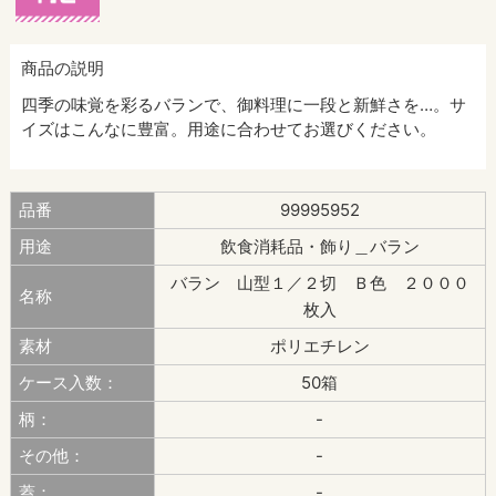
商品の説明
四季の味覚を彩るバランで、御料理に一段と新鮮さを…。サ
イズはこんなに豊富。用途に合わせてお選びください。
品番
99995952
用途
飲食消耗品・飾り＿バラン
バラン 山型１／２切 Ｂ色 ２０００
名称
枚入
素材
ポリエチレン
ケース入数：
50箱
柄：
-
その他：
-
蓋：
-