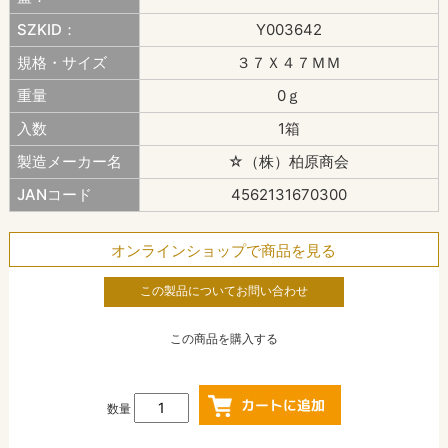
SZKID：
Y003642
規格・サイズ
３７Ｘ４７ＭＭ
重量
0ｇ
入数
1箱
製造メーカー名
☆（株）柏原商会
JANコード
4562131670300
オンラインショップで商品を見る
この製品についてお問い合わせ
この商品を購入する
数量