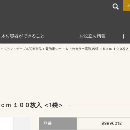
食品包装容器と業務用店舗用品の総合商社 木村容器株式会
木村容器ができること
お役立ち情報
キッチン・テーブル関連商品
装飾用シート ＮＥＷカラー雲流 若緑 １５ｃｍ １００枚入 
ｃｍ １００枚入 ＜1袋＞
品番
99996012