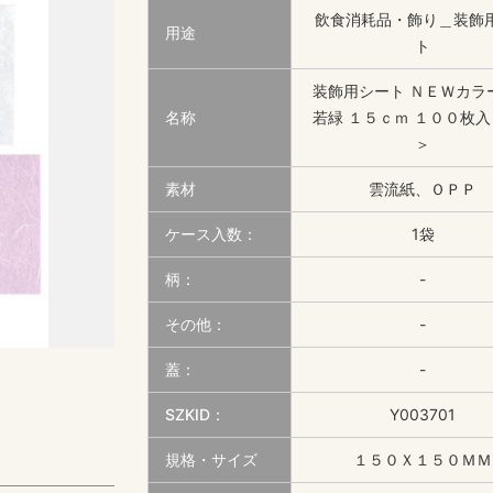
飲食消耗品・飾り＿装飾
用途
ト
装飾用シート ＮＥＷカラ
名称
若緑 １５ｃｍ １００枚入
＞
素材
雲流紙、ＯＰＰ
ケース入数：
1袋
柄：
-
その他：
-
蓋：
-
SZKID：
Y003701
規格・サイズ
１５０Ｘ１５０ＭＭ