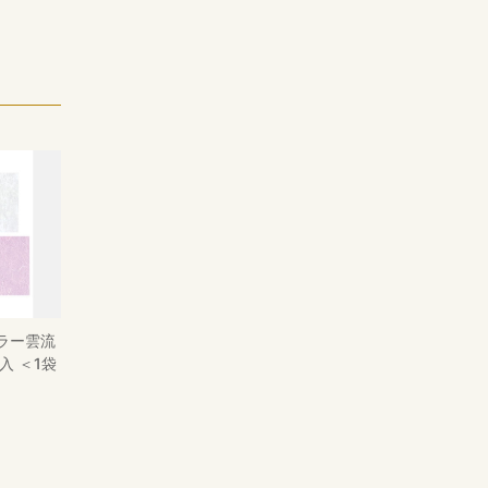
ラー雲流
入 ＜1袋