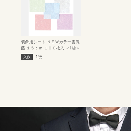
装飾用シート ＮＥＷカラー雲流
藤 １５ｃｍ １００枚入 ＜1袋＞
1袋
入数