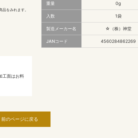
重量
0g
商品をみれます。
入数
1袋
製造メーカー名
☆（株）神堂
JANコード
4560284862269
加工面はお料
前のページに戻る