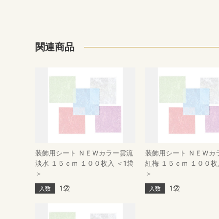
関連商品
装飾用シート ＮＥＷカラー雲流
装飾用シート ＮＥＷカ
淡水 １５ｃｍ １００枚入 ＜1袋
紅梅 １５ｃｍ １００枚
＞
＞
1袋
1袋
入数
入数