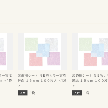
ラー雲流
装飾用シート ＮＥＷカラー雲流
装飾用シート ＮＥＷカ
入 ＜1袋
純白 １５ｃｍ １００枚入 ＜1袋
若緑 １５ｃｍ １００枚
＞
＞
1袋
1袋
入数
入数