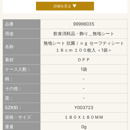
詳細を見る
品番
99996035
用途
飲食消耗品・飾り＿無地シート
無地シート 抗菌ｉｎｇ セーフティシート
名称
１８ｃｍ １００枚入 ＜1袋＞
素材
ＯＰＰ
ケース入数：
1袋
柄：
-
その他：
-
蓋：
-
SZKID：
Y003723
規格・サイズ
１８０Ｘ１８０ＭＭ
重量
0g