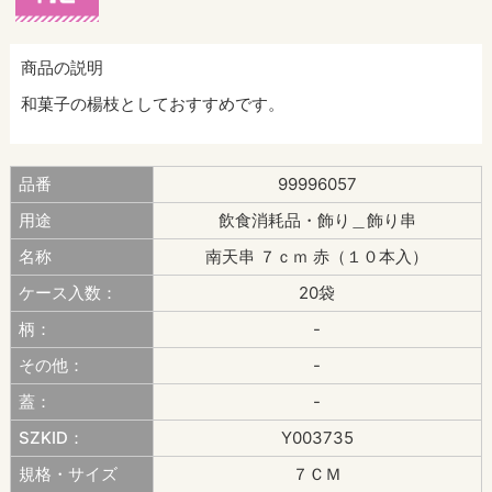
商品の説明
和菓子の楊枝としておすすめです。
品番
99996057
用途
飲食消耗品・飾り＿飾り串
名称
南天串 ７ｃｍ 赤（１０本入）
ケース入数：
20袋
柄：
-
その他：
-
蓋：
-
SZKID：
Y003735
規格・サイズ
７ＣＭ