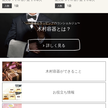
1袋
1袋
入数
入数
〜容器とラッピングのコンシェルジュ〜
木村容器とは？
詳しく見る
木村容器ができること
お役立ち情報