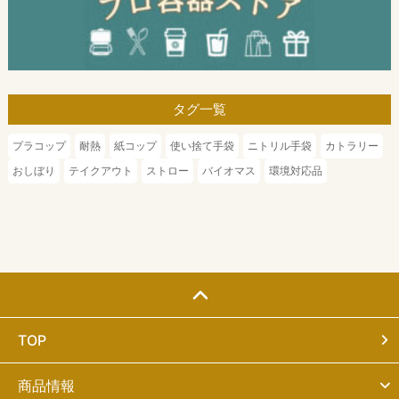
タグ一覧
プラコップ
耐熱
紙コップ
使い捨て手袋
ニトリル手袋
カトラリー
おしぼり
テイクアウト
ストロー
バイオマス
環境対応品
TOP
商品情報