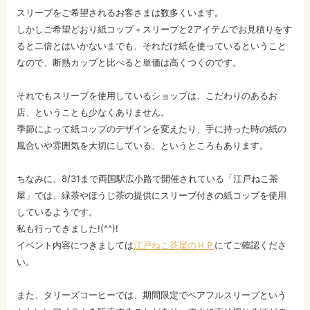
スリーブをご希望されるお客さまは数多くいます。
しかしご希望どおり紙コップ＋スリーブと2アイテムでお見積りをす
ると二倍とはいかないまでも、それだけ紙を使っているということ
なので、断熱カップと比べると単価は高くつくのです。
それでもスリーブを使用しているショップは、こだわりのあるお
店、ということも少なくありません。
季節によって紙コップのデザインを変えたり、手に持った時の紙の
風合いや雰囲気を大切にしている、というところもあります。
ちなみに、8/31まで両国駅広小路で開催されている「江戸ねこ茶
屋」では、緑茶やほうじ茶の提供にスリーブ付きの紙コップを使用
しているようです。
私も行ってきました!(^^)!
イベント内容につきましては
江戸ねこ茶屋のＨＰ
にてご確認くださ
い。
また、タリーズコーヒーでは、期間限定でベアフルスリーブという