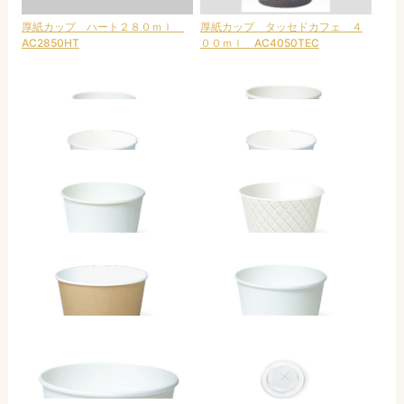
厚紙カップ ハート２８０ｍｌ
厚紙カップ タッセドカフェ ４
AC2850HT
００ｍｌ AC4050TEC
ＳＩＮＣ－４００Ｌ
ＳＩＮＣ－４６２Ｌ
ＳＭＰ－４３７Ｅ ムジ
ＳＭＰ－４３７Ｅ（Ｔ）ムジ小袋
入り
東罐興業 トーカン 使い捨て エンボ
ＳＭＰ－５６５Ｅ－２（Ｔ）ムジ
ス紙容器 SMP-565E-2 白ムジ小袋
小袋入り
入り ケース販売 900個 業務用
563ml 日本製
ＳＭＰ－７００Ｅ ムジ 未晒
東罐興業 トーカン 使い捨て エンボ
し 小袋入り
ス紙容器 SMP-700E 白ムジ小袋入