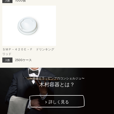
1000個
入数
ＳＭＰ－４２０Ｅ－Ｆ ドリンキング
リッド
2500ケース
入数
〜容器とラッピングのコンシェルジュ〜
木村容器とは？
詳しく見る