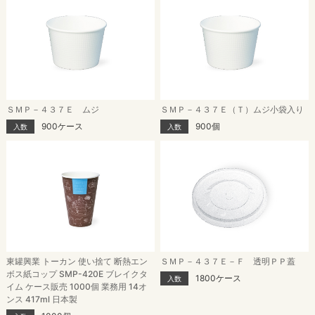
ＳＭＰ－４３７Ｅ ムジ
ＳＭＰ－４３７Ｅ（Ｔ）ムジ小袋入り
900ケース
900個
入数
入数
東罐興業 トーカン 使い捨て 断熱エン
ＳＭＰ－４３７Ｅ－Ｆ 透明ＰＰ蓋
ボス紙コップ SMP-420E ブレイクタ
1800ケース
入数
イム ケース販売 1000個 業務用 14オ
ンス 417ml 日本製