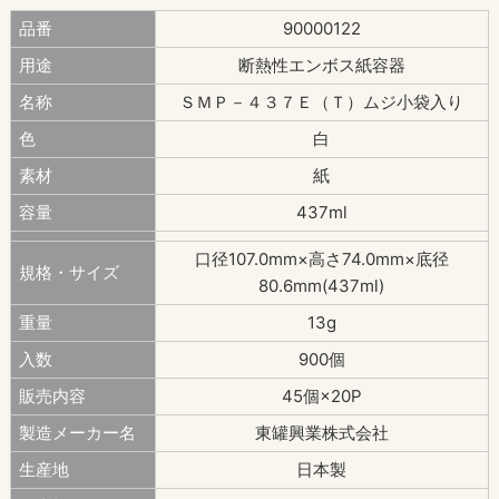
品番
90000122
用途
断熱性エンボス紙容器
名称
ＳＭＰ－４３７Ｅ（Ｔ）ムジ小袋入り
色
白
素材
紙
容量
437ml
口径107.0mm×高さ74.0mm×底径
規格・サイズ
80.6mm(437ml)
重量
13g
入数
900個
販売内容
45個×20P
製造メーカー名
東罐興業株式会社
生産地
日本製