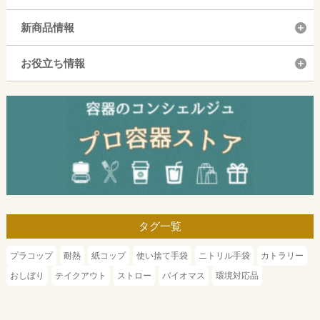
新商品情報
お役立ち情報
タグ一覧
プラコップ
耐熱
紙コップ
使い捨て手袋
ニトリル手袋
カトラリー
おしぼり
テイクアウト
ストロー
バイオマス
環境対応品